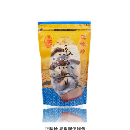
正味珍 烏魚腱便利包